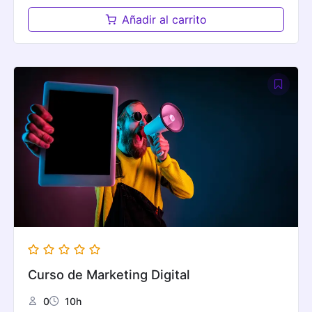
price
price
was:
is:
Añadir al carrito
Bs.350,00.
Bs.230,00.
Curso de Marketing Digital
0
10h