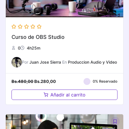
Curso de OBS Studio
0
4h25m
Por
Juan Jose Sierra
En
Produccion Audio y Video
Original
Current
Bs.
480,00
Bs.
280,00
0% Reservado
price
price
was:
is:
Añadir al carrito
Bs.480,00.
Bs.280,00.