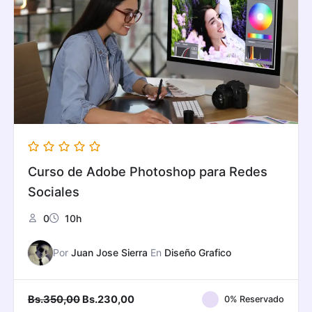
Curso de Adobe Photoshop para Redes
Sociales
0
10h
Por
Juan Jose Sierra
En
Diseño Grafico
Original
Current
Bs.
350,00
Bs.
230,00
0% Reservado